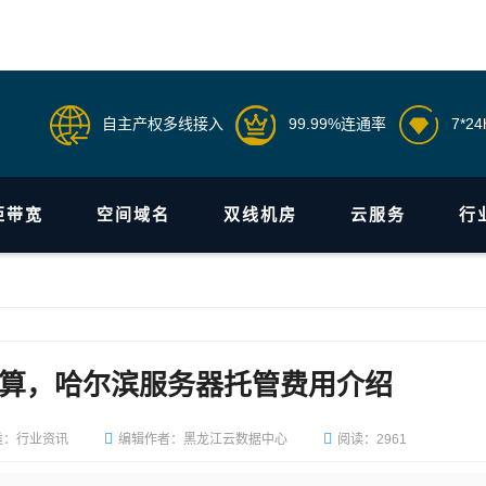
自主产权多线接入
99.99%连通率
7*2
柜带宽
空间域名
双线机房
云服务
行
算，哈尔滨服务器托管费用介绍
类：行业资讯
编辑作者：黑龙江云数据中心
阅读：2961