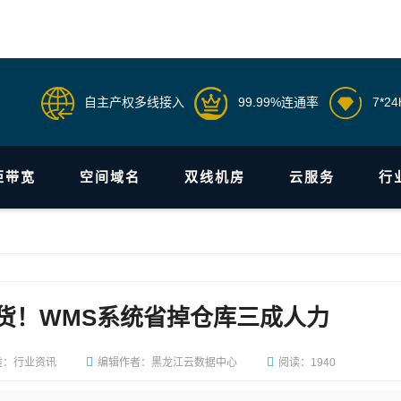
自主产权多线接入
99.99%连通率
7*2
柜带宽
空间域名
双线机房
云服务
行
货！WMS系统省掉仓库三成人力
类：行业资讯
编辑作者：黑龙江云数据中心
阅读：1940